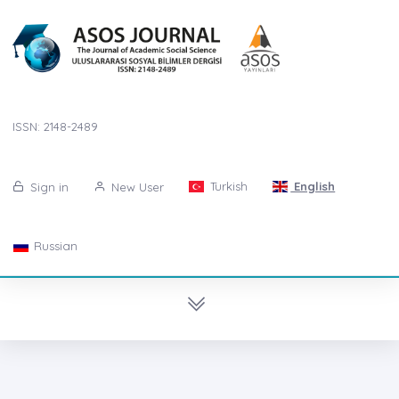
ISSN: 2148-2489
Turkish
English
Sign in
New User
Russian