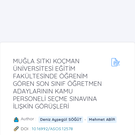
MUĞLA SITKI KOÇMAN
ÜNİVERSİTESİ EĞİTİM
FAKÜLTESİNDE ÖĞRENİM
GÖREN SON SINIF ÖĞRETMEN
ADAYLARININ KAMU
PERSONELİ SEÇME SINAVINA
İLIŞKİN GÖRÜŞLERİ
Author :
-
Deniz Ayşegül SÖĞÜT
Mehmet ABİR
DOI :
10.16992/ASOS.12578