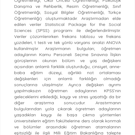
Öğretmenliği, Okul Öncesi Öğretmenliği, Psikolojik
Danışma ve Rehberlik, Resim Öğretmenliği, Sınıf
Öğretmenliği, Sosyal Bilgiler Öğretmenliği, Türkçe
Öğretmenliği) oluşturmaktadır. Araştırmadan elde
edilen veriler Statistical Package for the Social
Sciences (SPSS) programı ile değerlendirilmiştir.
Veriler çözümlenirken frekans tablosu ve frekans
yüzdeleri, t testi ve tek yönlü varyans analizi ANOVA
kullanılmıştır. Araştırmanın bulguları; öğretmen
adaylarının Kamu Personeli Seçme Sınavına İlişkin
görüşlerinin okunan bölüm ve yaş değişkeni
açısından anlamlı farklılık oluşturduğu; cinsiyet, anne-
baba eğitim düzeyi, ağırlıklı not ortalaması
değişkenleri için anlamlı farklılığın olmadığı
sonuçlarına ulaşılmıştır. Ayrıca değişken ayrımı
yapılmaksızın öğretmen adaylarının KPSS’nin
geleceklerini etkilediği, kaygı ve stres yaşattığı da bir
diğer araştırma sonucudur. Arastırmanın
bulgularından yola çıkarak ögretmen adaylarının
yaşadıkları kaygı ile başa çıkma yöntemleri
üniversitelerin eğitim fakültelerine ders olarak konmalı
ve bölümler arasındaki öğretmen atamalarının
eşitsizliği ile ilgili Milli Eğitim Bakanlığına talepte