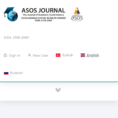
ISSN: 2148-2489
Turkish
English
Sign in
New User
Russian