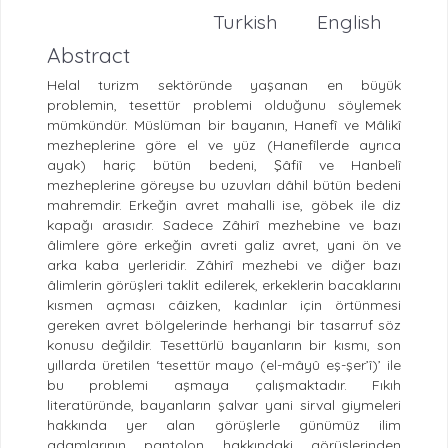
Turkish
English
Abstract
Helal turizm sektöründe yaşanan en büyük
problemin, tesettür problemi olduğunu söylemek
mümkündür. Müslüman bir bayanın, Hanefî ve Mâlikî
mezheplerine göre el ve yüz (Hanefîlerde ayrıca
ayak) hariç bütün bedeni, Şâfiî ve Hanbelî
mezheplerine göreyse bu uzuvları dâhil bütün bedeni
mahremdir. Erkeğin avret mahalli ise, göbek ile diz
kapağı arasıdır. Sadece Zâhirî mezhebine ve bazı
âlimlere göre erkeğin avreti galiz avret, yani ön ve
arka kaba yerleridir. Zâhirî mezhebi ve diğer bazı
âlimlerin görüşleri taklit edilerek, erkeklerin bacaklarını
kısmen açması câizken, kadınlar için örtünmesi
gereken avret bölgelerinde herhangi bir tasarruf söz
konusu değildir. Tesettürlü bayanların bir kısmı, son
yıllarda üretilen ‘tesettür mayo (el-mâyû eş-şer’î)’ ile
bu problemi aşmaya çalışmaktadır. Fıkıh
literatüründe, bayanların şalvar yani sirval giymeleri
hakkında yer alan görüşlerle günümüz ilim
adamlarının pantolon hakkındaki görüşlerinden