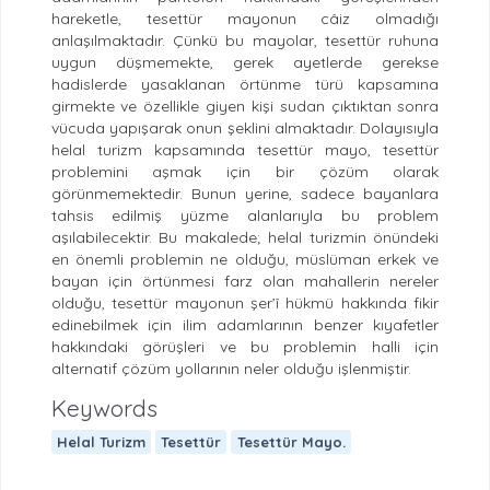
hareketle, tesettür mayonun câiz olmadığı
anlaşılmaktadır. Çünkü bu mayolar, tesettür ruhuna
uygun düşmemekte, gerek ayetlerde gerekse
hadislerde yasaklanan örtünme türü kapsamına
girmekte ve özellikle giyen kişi sudan çıktıktan sonra
vücuda yapışarak onun şeklini almaktadır. Dolayısıyla
helal turizm kapsamında tesettür mayo, tesettür
problemini aşmak için bir çözüm olarak
görünmemektedir. Bunun yerine, sadece bayanlara
tahsis edilmiş yüzme alanlarıyla bu problem
aşılabilecektir. Bu makalede; helal turizmin önündeki
en önemli problemin ne olduğu, müslüman erkek ve
bayan için örtünmesi farz olan mahallerin nereler
olduğu, tesettür mayonun şer’î hükmü hakkında fikir
edinebilmek için ilim adamlarının benzer kıyafetler
hakkındaki görüşleri ve bu problemin halli için
alternatif çözüm yollarının neler olduğu işlenmiştir.
Keywords
Helal Turizm
Tesettür
Tesettür Mayo.