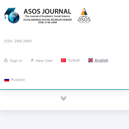
ISSN: 2148-2489
Turkish
English
Sign in
New User
Russian