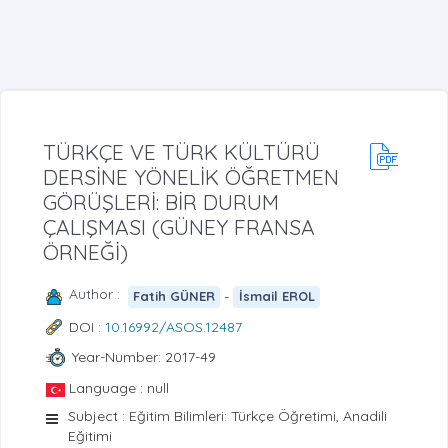
TÜRKÇE VE TÜRK KÜLTÜRÜ
DERSİNE YÖNELİK ÖĞRETMEN
GÖRÜŞLERİ: BİR DURUM
ÇALIŞMASI (GÜNEY FRANSA
ÖRNEĞİ)
Author :
-
Fatih GÜNER
İsmail EROL
DOI :
10.16992/ASOS.12487
Year-Number: 2017-49
Language : null
Subject : Eğitim Bilimleri: Türkçe Öğretimi, Anadili
Eğitimi