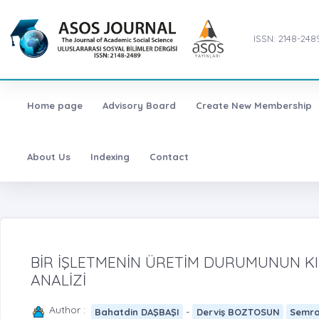
ISSN: 2148-248
Home page
Advisory Board
Create New Membership
About Us
Indexing
Contact
BİR İŞLETMENİN ÜRETİM DURUMUNUN KI
ANALİZİ
Author :
-
Bahatdin DAŞBAŞI
Derviş BOZTOSUN
Semra