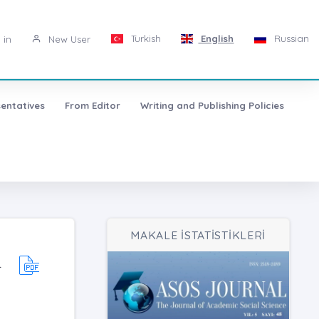
Turkish
English
Russian
 in
New User
entatives
From Editor
Writing and Publishing Policies
MAKALE İSTATİSTİKLERİ
L