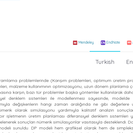
Mendeley
EndNote
Turkish
En
ramlama problemlerinde (Karışım problemleri, optimum üretim pr
mleri, malzeme kullanımının optimizasyonu, uzun dönem planlama ça
asına karşın, bazı tür problemler başka yöntemler kullanılarak daha
iyel denklem sistemleri ile modellenmesi sayesinde, modelde k
dımıyla değişkenlerin hangi zaman aralığında ne gibi değerlere 
rik olarak simülasyonu yardımıyla kalitatif analizin sonuçlar
da bir işletmenin üretim planlaması diferansiyel denklem sistemleri 
celenerek sonuçları nümerik simülasyonlar vasıtasıyla desteklendi. 
deli sunuldu. DP modeli hem grafiksel olarak hem de simple