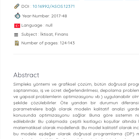
DOI :
10.16992/ASOS.12371
Year-Number: 2017-48
Language : null
Subject : İktisat, Finans
Number of pages: 124-143
Abstract
Simpleks yöntemi ve grafiksel çözüm, bütün doğrusal prog
saptanması, iş ve ücret değerlendirilmesi, depolama proble
ve yapısal problemlerin optimizasyonu vb.) uygulanabilir olm
şekilde çözülebilirler. Öte yandan bir durumun diferans
parametrelere bağlı olarak modelin kalitatif analizi yar
konusunda optimizasyonu sağlar. Buna göre sistemin nüme
edilebilirdir. Bu çalışmada çeşitli kısıtlayıcı koşullar altın
matematiksel olarak modellendi. Bu model kalitatif olarak in
bu modele eşdeğer olarak doğrusal programlama (DP) mo