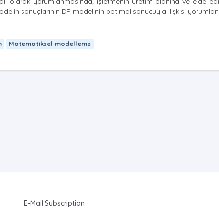
malı olarak yorumlanmasında; işletmenin üretim planına ve elde ed
in sonuçlarının DP modelinin optimal sonucuyla ilişkisi yorumlan
m
Matematiksel modelleme
E-Mail Subscription