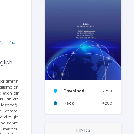
Alıntı Yap
glish
ogramının
lışmaları
Download
2258
 etkin bir
ullanılan
Read
4280
ulaşacağı
ı kontrol
yardımıyla
Daha sonra
ks metodu
LINKS