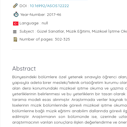
DOI :
10.16992/ASOS.12222
Year-Number: 2017-46
Language : null
Subject : Güzel Sanatlar, Müzik Eğitimi, Müziksel İşitme O
Number of pages: 302-325
Abstract
Bünyesindeki bölümlere özel yetenek sınavıyla öğrenci alan, 
yapısıyla adeta birer mesleki/teknik ortaöğretim kurumu olan
alan dersi konumundaki müziksel işitme okuma ve yazma der
yeterliklerinin belirlenmesi ve bu yeterliklerin bir tasarı ola
tarama modeli esas alınmıştır. Araştırmada veriler kaynak ta
liselerinin müzik bölümlerinde görevli müziksel işitme okuma
bölümlerine bağlı müzik eğitimi anabilim dallarında görevli ilgi
edilmiştir. Araştırmanın son bölümünde ise, üzerinde uzl
araştırmacının varılan sonuçlara ilişkin değerlendirme ve öneri