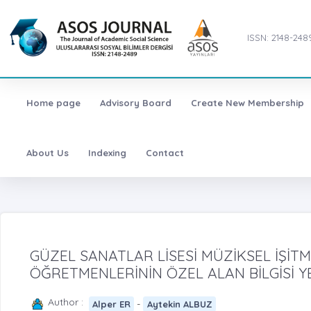
ISSN: 2148-248
Home page
Advisory Board
Create New Membership
About Us
Indexing
Contact
GÜZEL SANATLAR LİSESİ MÜZİKSEL İŞİT
ÖĞRETMENLERİNİN ÖZEL ALAN BİLGİSİ YE
Author :
-
Alper ER
Aytekin ALBUZ