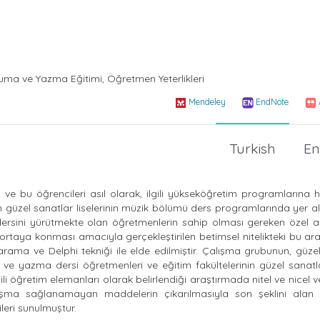
kuma ve Yazma Eğitimi, Öğretmen Yeterlikleri
Mendeley
EndNote
Turkish
En
ve bu öğrencileri asıl olarak, ilgili yükseköğretim programlarına 
 güzel sanatlar liselerinin müzik bölümü ders programlarında yer a
sini yürütmekte olan öğretmenlerin sahip olması gereken özel ala
rak ortaya konması amacıyla gerçekleştirilen betimsel nitelikteki bu a
rama ve Delphi tekniği ile elde edilmiştir. Çalışma grubunun, güze
 ve yazma dersi öğretmenleri ve eğitim fakültelerinin güzel sanatl
li öğretim elemanları olarak belirlendiği araştırmada nitel ve nicel ve
aşma sağlanamayan maddelerin çıkarılmasıyla son şeklini alan t
leri sunulmuştur.