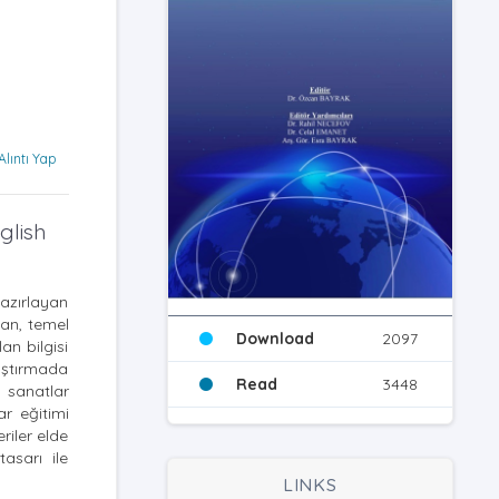
Alıntı Yap
glish
hazırlayan
lan, temel
Download
2097
n bilgisi
raştırmada
Read
3448
l sanatlar
ar eğitimi
riler elde
asarı ile
LINKS