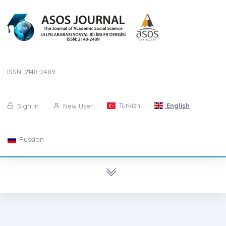
ISSN: 2148-2489
Turkish
English
Sign in
New User
Russian