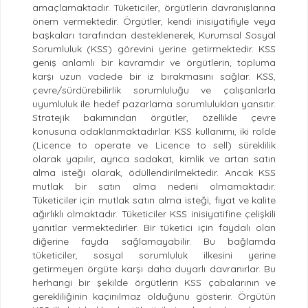
amaçlamaktadır. Tüketiciler, örgütlerin davranışlarına
önem vermektedir. Örgütler, kendi inisiyatifiyle veya
başkaları tarafından desteklenerek, Kurumsal Sosyal
Sorumluluk (KSS) görevini yerine getirmektedir. KSS
geniş anlamlı bir kavramdır ve örgütlerin, topluma
karşı uzun vadede bir iz bırakmasını sağlar. KSS,
çevre/sürdürebilirlik sorumluluğu ve çalışanlarla
uyumluluk ile hedef pazarlama sorumlulukları yansıtır.
Stratejik bakımından örgütler, özellikle çevre
konusuna odaklanmaktadırlar. KSS kullanımı, iki rolde
(Licence to operate ve Licence to sell) süreklilik
olarak yapılır, ayrıca sadakat, kimlik ve artan satın
alma isteği olarak, ödüllendirilmektedir. Ancak KSS
mutlak bir satın alma nedeni olmamaktadır.
Tüketiciler için mutlak satın alma isteği, fiyat ve kalite
ağırlıklı olmaktadır. Tüketiciler KSS inisiyatifine çelişkili
yanıtlar vermektedirler. Bir tüketici için faydalı olan
diğerine fayda sağlamayabilir. Bu bağlamda
tüketiciler, sosyal sorumluluk ilkesini yerine
getirmeyen örgüte karşı daha duyarlı davranırlar. Bu
herhangi bir şekilde örgütlerin KSS çabalarının ve
gerekliliğinin kaçınılmaz olduğunu gösterir. Örgütün