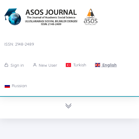
ISSN: 2148-2489
Turkish
English
Sign in
New User
Russian