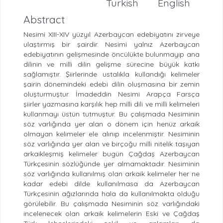
Turkish
English
Abstract
Nesimi XIII-XIV yüzyıl Azerbaycan edebiyatını zirveye
ulaştırmış bir şairdir. Nesimi yalnız Azerbaycan
edebiyatının gelişmesinde öncülükte bulunmayıp ana
dilinin ve milli dilin gelişme sürecine büyük katkı
sağlamıştır. Şiirlerinde ustalıkla kullandığı kelimeler
şairin dönemindeki edebi dilin oluşmasına bir zemin
oluşturmuştur. İmadeddin Nesimi Arapça Farsça
şiirler yazmasına karşılık hep milli dili ve milli kelimeleri
kullanmayı üstün tutmuştur. Bu çalışmada Nesiminin
söz varlığında yer alan o dönem için henüz arkaik
olmayan kelimeler ele alınıp incelenmiştir. Nesiminin
söz varlığında yer alan ve birçoğu milli nitelik taşıyan
arkaikleşmiş kelimeler bugün Çağdaş Azerbaycan
Türkçesinin sözlüğünde yer almamaktadır. Nesiminin
söz varlığında kullanılmış olan arkaik kelimeler her ne
kadar edebi dilde kullanılmasa da Azerbaycan
Türkçesinin ağızlarında hala da kullanılmakta olduğu
görülebilir. Bu çalışmada Nesiminin söz varlığındaki
incelenecek olan arkaik kelimelerin Eski ve Çağdaş