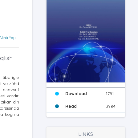
Alıntı Yap
glish
itibariyle
et ve zühd
 tasavvuf
Download
1781
ri vardır.
 çıkan din
Read
3984
karşısında
aya koyma
LINKS