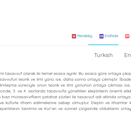
Mendeley
EndNote
Turkish
En
 tasavvuf olarak iki temel esasa ayrılır. Bu esasa göre ortaya çıkışı 
savvufun teorik ve ilmî yönü ise, daha sonra ortaya çıkmıştır. İbad
limleşme süreciyle onun teorik ve ilmî yönünün ortaya çıkması ise,
de, 3. ve 4. asırlarda tasavvufa yöneltilen eleştirilerin önemli etkile
bazı mutasavvıfların şatahat sözleri ile tasavvuf adı altında ortaya
ma ve küfürle itham edilmelerine sebep olmuştur. Eleştiri ve ithamlar 
şantılarını tanıtma ve Kur’an ve sünnet çizgisinde olduklarını ort