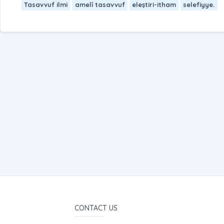
Tasavvuf ilmi
amelî tasavvuf
eleştiri-itham
selefiyye.
CONTACT US