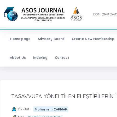
ISSN: 2148-248
Home page
Advisory Board
Create New Membership
About Us
Indexing
Contact
TASAVVUFA YÖNELTİLEN ELEŞTİRİLERİN İ
Author :
Muharrem ÇAKMAK