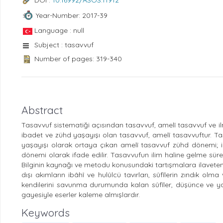
DOI :
10.16992/ASOS.11912
Year-Number: 2017-39
Language : null
Subject : tasavvuf
Number of pages: 319-340
Abstract
Tasavvuf sistematiği açısından tasavvuf, amelî tasavvuf ve ilmî
ibadet ve zühd yaşayışı olan tasavvuf, amelî tasavvuftur. Ta
yaşayışı olarak ortaya çıkan amelî tasavvuf zühd dönemi; i
dönemi olarak ifade edilir. Tasavvufun ilim haline gelme sürecin
Bilginin kaynağı ve metodu konusundaki tartışmalara ilaveten 
dışı akımların ibâhî ve hulûlcü tavırları, sûfîlerin zındık ol
kendilerini savunma durumunda kalan sûfîler, düşünce ve ya
gayesiyle eserler kaleme almışlardır.
Keywords