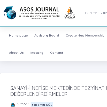
ISSN: 2148-248
Home page
Advisory Board
Create New Membership
About Us
Indexing
Contact
SANAYİ-İ NEFİSE MEKTEBİNDE TEZYİNA
DEĞERLENDİRDİRMELER
Author :
Yasemin GÜL