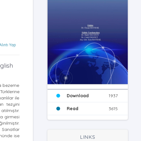
Alıntı Yap
glish
eya bezeme
Türklerine
Download
1937
nlılar ile
n tezyini
Read
3615
tılmıştır.
a girmesi
nilmiştir.
 Sanatlar
ümünde ise
LINKS