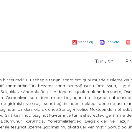
Mendeley
EndNote
Turkish
En
ran bir terimdir. Bu sebeple tezyini sanatlara günümüzde süsleme v
ratif sanatlardır. Türk bezeme sanatının doğuşunu Orta Asya, Uygur 
u Selçuklu ve Anadolu Beylikler dönemi uygulamalarından sonra, Osma
aftan Osmanlının son döneminde başlayan batılılaşma çabalarında
me girilmiştir ve alaylı sanat eğitiminden mektepli döneme adımlar a
ezyinatın bir ders olarak önce Sanayi-i Nefise Mektebinde müfredat
 Giriş kısmında tezyinat kavramı ve tarihsel süreçteki gelişimine deği
ölümünün kurulması, Yönetmeliklerdeki Değişiklikler ve Tezyini
r ile tezyinat üzerine yapılmış mülakata yer verilmiştir. Sonuç böl