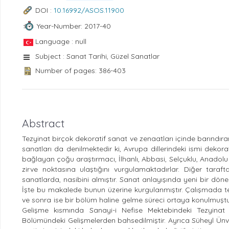
DOI :
10.16992/ASOS.11900
Year-Number: 2017-40
Language : null
Subject : Sanat Tarihi, Güzel Sanatlar
Number of pages: 386-403
Abstract
Tezyinat birçok dekoratif sanat ve zenaatları içinde barındı
sanatları da denilmektedir ki, Avrupa dillerindeki ismi deko
bağlayan çoğu araştırmacı, İlhanlı, Abbasi, Selçuklu, Anadol
zirve noktasına ulaştığını vurgulamaktadırlar. Diğer tar
sanatlarda, nasibini almıştır. Sanat anlayışında yeni bir döne
İşte bu makalede bunun üzerine kurgulanmıştır. Çalışmada t
ve sonra ise bir bölüm haline gelme süreci ortaya konulmuştur.
Gelişme kısmında Sanayi-i Nefise Mektebindeki Tezyinat B
Bölümündeki Gelişmelerden bahsedilmiştir. Ayrıca Süheyl Ünve