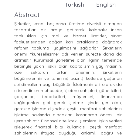
Turkish
English
Abstract
Şirketler, kendi başlarına üretime elverişli olmayan
tasarrufları bir araya getirerek kalabalık insan
toplulukları için mal ve hizmet üretirler, şirket
faaliyetlerinden doğan kârı ortaklarına dağıtarak
refahın topluma yayılmasını sağlarlar. Şirketlerin
önemi, “küreselleşme” adı verilen süreçte daha da
artmıştır. Kurumsal yönetime olan ilginin temelinde
birbiriyle yakın ilişkili olan kapitalizmin yayılmasının,
özel sektörün artan öneminin, şirketlerin
büyümelerinin ve tanınmış bazı şirketlerde yaşanan
suiistimallerin payı büyüktür. İşletmenin dili olarak da
nitelendirilen muhasebe, işletme sahipleri, yöneticileri,
çalışanları, tedarikçileri, müşterileri, finansman
sağlayanları gibi gerek işletme içinde yer alan,
gerekse işletme dışındaki çeşitli menfaat sahiplerinin
işletme hakkında alacakları kararlarda önemli bir
yere sahiptir. Finansal nitelikteki işlemlere ilişkin verileri
işleyerek finansal bilgi kullanıcısı çeşitli menfaat
sahiplerinin ihtiyaç duyduğu anlamlı, doğru ve