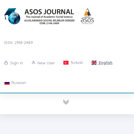
ISSN: 2148-2489
Turkish
English
Sign in
New User
Russian