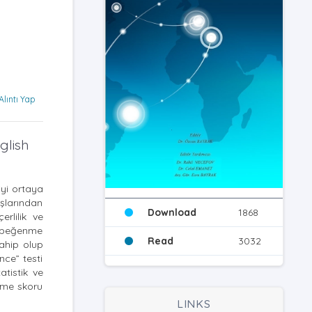
Alıntı Yap
glish
iyi ortaya
şlarından
Download
1868
rlilik ve
ni beğenme
Read
3032
sahip olup
ce” testi
tistik ve
enme skoru
LINKS