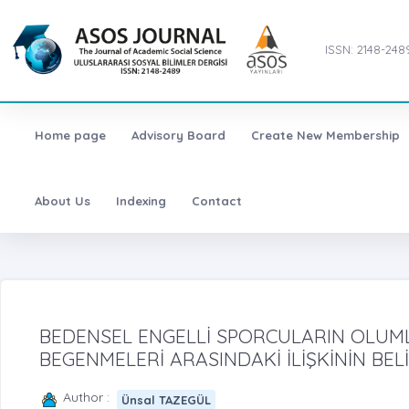
ISSN: 2148-248
Home page
Advisory Board
Create New Membership
About Us
Indexing
Contact
BEDENSEL ENGELLİ SPORCULARIN OLUML
BEGENMELERİ ARASINDAKİ İLİŞKİNİN BEL
Author :
Ünsal TAZEGÜL