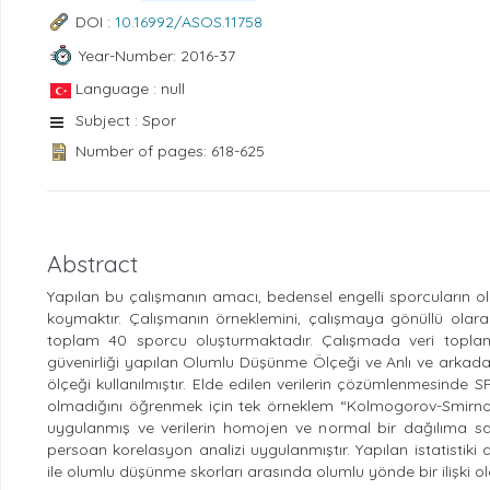
DOI :
10.16992/ASOS.11758
Year-Number: 2016-37
Language : null
Subject : Spor
Number of pages: 618-625
Abstract
Yapılan bu çalışmanın amacı, bedensel engelli sporcuların ol
koymaktır. Çalışmanın örneklemini, çalışmaya gönüllü olara
toplam 40 sporcu oluşturmaktadır. Çalışmada veri toplama
güvenirliği yapılan Olumlu Düşünme Ölçeği ve Anlı ve arkadaş
ölçeği kullanılmıştır. Elde edilen verilerin çözümlenmesinde S
olmadığını öğrenmek için tek örneklem “Kolmogorov-Smirnov”
uygulanmış ve verilerin homojen ve normal bir dağılıma sah
persoan korelasyon analizi uygulanmıştır. Yapılan istatistik
ile olumlu düşünme skorları arasında olumlu yönde bir ilişki ol