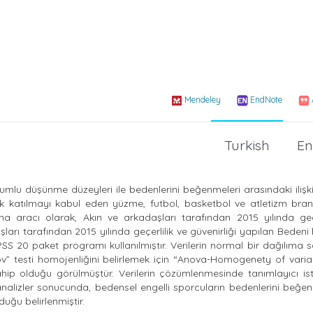
Mendeley
EndNote
Turkish
En
umlu düşünme düzeyleri ile bedenlerini beğenmeleri arasındaki ilişk
k katılmayı kabul eden yüzme, futbol, basketbol ve atletizm bran
 aracı olarak, Akın ve arkadaşları tarafından 2015 yılında geçe
ları tarafından 2015 yılında geçerlilik ve güvenirliği yapılan Bede
PSS 20 paket programı kullanılmıştır. Verilerin normal bir dağılıma 
 testi homojenliğini belirlemek için “Anova-Homogenety of varian
ip olduğu görülmüştür. Verilerin çözümlenmesinde tanımlayıcı ista
i analizler sonucunda, bedensel engelli sporcuların bedenlerini beğ
duğu belirlenmiştir.