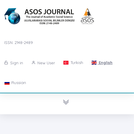
ISSN: 2148-2489
Turkish
English
Sign in
New User
Russian