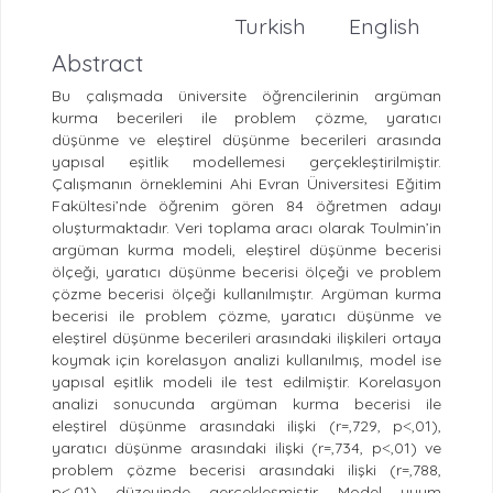
Turkish
English
Abstract
Bu çalışmada üniversite öğrencilerinin argüman
kurma becerileri ile problem çözme, yaratıcı
düşünme ve eleştirel düşünme becerileri arasında
yapısal eşitlik modellemesi gerçekleştirilmiştir.
Çalışmanın örneklemini Ahi Evran Üniversitesi Eğitim
Fakültesi’nde öğrenim gören 84 öğretmen adayı
oluşturmaktadır. Veri toplama aracı olarak Toulmin’in
argüman kurma modeli, eleştirel düşünme becerisi
ölçeği, yaratıcı düşünme becerisi ölçeği ve problem
çözme becerisi ölçeği kullanılmıştır. Argüman kurma
becerisi ile problem çözme, yaratıcı düşünme ve
eleştirel düşünme becerileri arasındaki ilişkileri ortaya
koymak için korelasyon analizi kullanılmış, model ise
yapısal eşitlik modeli ile test edilmiştir. Korelasyon
analizi sonucunda argüman kurma becerisi ile
eleştirel düşünme arasındaki ilişki (r=,729, p˂,01),
yaratıcı düşünme arasındaki ilişki (r=,734, p˂,01) ve
problem çözme becerisi arasındaki ilişki (r=,788,
p˂,01) düzeyinde gerçekleşmiştir. Model uyum