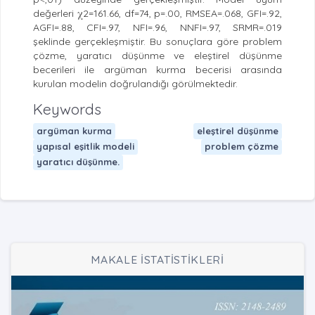
değerleri χ2=161.66, df=74, p=.00, RMSEA=.068, GFI=.92,
AGFI=.88, CFI=.97, NFI=.96, NNFI=.97, SRMR=.019
şeklinde gerçekleşmiştir. Bu sonuçlara göre problem
çözme, yaratıcı düşünme ve eleştirel düşünme
becerileri ile argüman kurma becerisi arasında
kurulan modelin doğrulandığı görülmektedir.
Keywords
argüman kurma
eleştirel düşünme
yapısal eşitlik modeli
problem çözme
yaratıcı düşünme.
MAKALE İSTATİSTİKLERİ