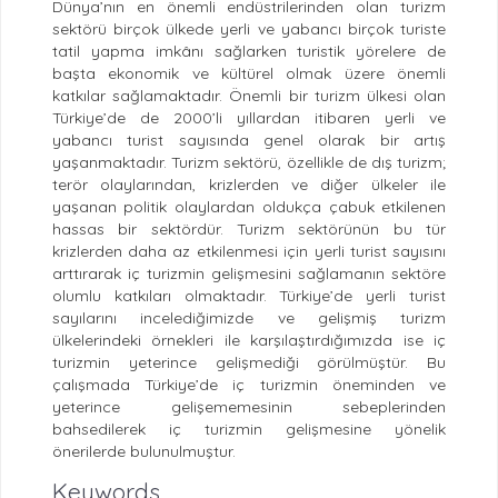
Dünya’nın en önemli endüstrilerinden olan turizm
sektörü birçok ülkede yerli ve yabancı birçok turiste
tatil yapma imkânı sağlarken turistik yörelere de
başta ekonomik ve kültürel olmak üzere önemli
katkılar sağlamaktadır. Önemli bir turizm ülkesi olan
Türkiye’de de 2000’li yıllardan itibaren yerli ve
yabancı turist sayısında genel olarak bir artış
yaşanmaktadır. Turizm sektörü, özellikle de dış turizm;
terör olaylarından, krizlerden ve diğer ülkeler ile
yaşanan politik olaylardan oldukça çabuk etkilenen
hassas bir sektördür. Turizm sektörünün bu tür
krizlerden daha az etkilenmesi için yerli turist sayısını
arttırarak iç turizmin gelişmesini sağlamanın sektöre
olumlu katkıları olmaktadır. Türkiye’de yerli turist
sayılarını incelediğimizde ve gelişmiş turizm
ülkelerindeki örnekleri ile karşılaştırdığımızda ise iç
turizmin yeterince gelişmediği görülmüştür. Bu
çalışmada Türkiye’de iç turizmin öneminden ve
yeterince gelişememesinin sebeplerinden
bahsedilerek iç turizmin gelişmesine yönelik
önerilerde bulunulmuştur.
Keywords