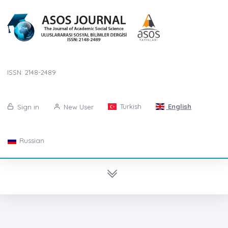
ISSN: 2148-2489
Turkish
English
Sign in
New User
Russian