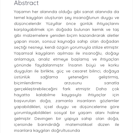
Abstract
Yaşamın her alanında olduğu gibi sanat alanında da
temel kaygıları oluşturan şey insanoğlunun duygu ve
düşünceleridir. Yüzyıllar önce günlük ihtiyaçlarını
karşılayabilmek için doğada bulunan kemik ve taş
gibi malzemelere yeniden biçim kazandırarak aletler
yapan insan, sonsuz kaynağa sahip olan doğadan
seçtiği nesneyi, kendi özgün yorumuyla stilize etmiştir.
Yaşamsal kaygıların aşılması ile insanoğlu, doğayı
anlamaya, analiz etmeye başlamış ve ihtiyaçları
yönünde faydalanmıştır. İnsanın büyü ve korku
duyguları ile birlikte, güç ve cesaret bilinci, doğaya
üstünlük sağlama yeteneğini geliştirmiş,
biçimlendirme arzusunu sanatla
gerçekleştirebileceğini fark etmiştir. Daha çok
hayatta kalabilme kaygısıyla ihtiyaçlar için
başvurulan doğa, zamanla insanların gözlemler
yapabildikleri, içsel duygu ve düşüncelerine göre
yorumlayabildikleri sosyal bir yaşam alanı haline
gelmiştir. Devingen bir yapıya sahip olan doğa,
içerisinde barındırdığı matematiksel düzen ile
insanlara kaygıları doğrultusunda