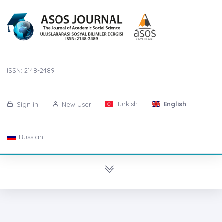
ISSN: 2148-2489
Turkish
English
Sign in
New User
Russian