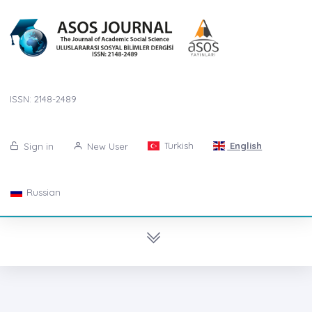
ISSN: 2148-2489
Turkish
English
Sign in
New User
Russian