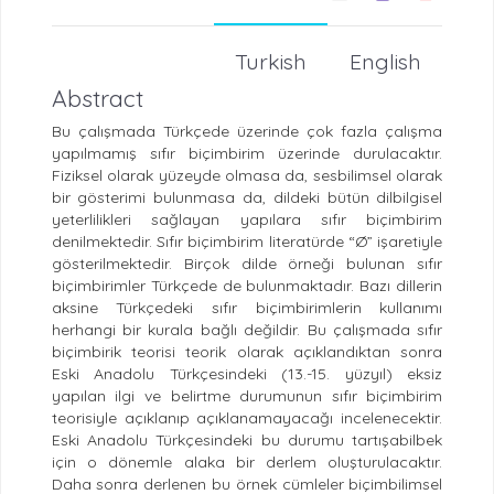
Turkish
English
Abstract
Bu çalışmada Türkçede üzerinde çok fazla çalışma
yapılmamış sıfır biçimbirim üzerinde durulacaktır.
Fiziksel olarak yüzeyde olmasa da, sesbilimsel olarak
bir gösterimi bulunmasa da, dildeki bütün dilbilgisel
yeterlilikleri sağlayan yapılara sıfır biçimbirim
denilmektedir. Sıfır biçimbirim literatürde “Ø” işaretiyle
gösterilmektedir. Birçok dilde örneği bulunan sıfır
biçimbirimler Türkçede de bulunmaktadır. Bazı dillerin
aksine Türkçedeki sıfır biçimbirimlerin kullanımı
herhangi bir kurala bağlı değildir. Bu çalışmada sıfır
biçimbirik teorisi teorik olarak açıklandıktan sonra
Eski Anadolu Türkçesindeki (13.-15. yüzyıl) eksiz
yapılan ilgi ve belirtme durumunun sıfır biçimbirim
teorisiyle açıklanıp açıklanamayacağı incelenecektir.
Eski Anadolu Türkçesindeki bu durumu tartışabilbek
için o dönemle alaka bir derlem oluşturulacaktır.
Daha sonra derlenen bu örnek cümleler biçimbilimsel