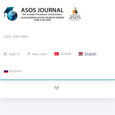
ISSN: 2148-2489
Turkish
English
Sign in
New User
Russian