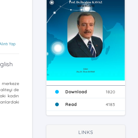
Alıntı Yap
glish
ı merkeze
aliteyi de
Download
1820
aki kadın
anlardaki
Read
4183
LINKS