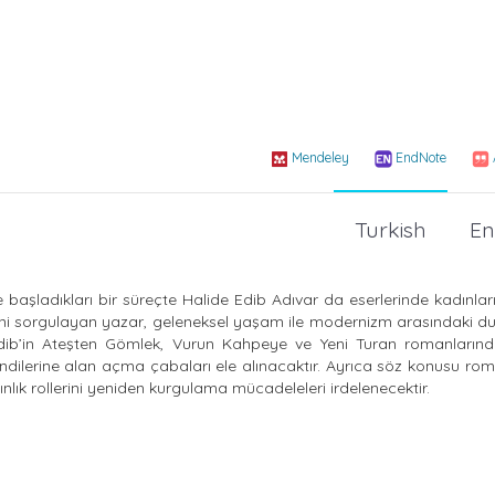
Mendeley
EndNote
Turkish
En
aşladıkları bir süreçte Halide Edib Adıvar da eserlerinde kadınlar
rini sorgulayan yazar, geleneksel yaşam ile modernizm arasındaki du
 Edib’in Ateşten Gömlek, Vurun Kahpeye ve Yeni Turan romanlarınd
dilerine alan açma çabaları ele alınacaktır. Ayrıca söz konusu rom
nlık rollerini yeniden kurgulama mücadeleleri irdelenecektir.