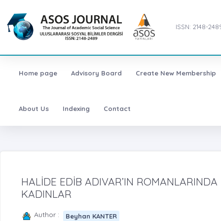
ISSN: 2148-248
Home page
Advisory Board
Create New Membership
About Us
Indexing
Contact
HALİDE EDİB ADIVAR’IN ROMANLARINDA
KADINLAR
Author :
Beyhan KANTER