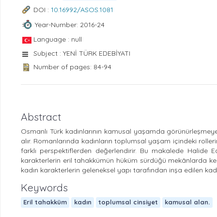
DOI :
10.16992/ASOS.1081
Year-Number: 2016-24
Language : null
Subject : YENİ TÜRK EDEBİYATI
Number of pages: 84-94
Abstract
Osmanlı Türk kadınlarının kamusal yaşamda görünürleşmeye b
alır. Romanlarında kadınların toplumsal yaşam içindeki rolle
farklı perspektiflerden değerlendirir. Bu makalede Halide
karakterlerin eril tahakkümün hüküm sürdüğü mekânlarda ken
kadın karakterlerin geleneksel yapı tarafından inşa edilen kadı
Keywords
Eril tahakküm
kadın
toplumsal cinsiyet
kamusal alan.