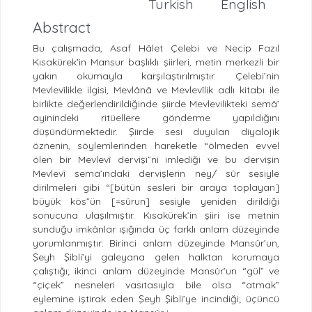
Turkish
English
Abstract
Bu çalışmada, Asaf Hâlet Çelebi ve Necip Fazıl
Kısakürek’in Mansur başlıklı şiirleri, metin merkezli bir
yakın okumayla karşılaştırılmıştır. Çelebi’nin
Mevlevîlikle ilgisi, Mevlânâ ve Mevlevîlik adlı kitabı ile
birlikte değerlendirildiğinde şiirde Mevlevilikteki semâ’
ayinindeki ritüellere gönderme yapıldığını
düşündürmektedir. Şiirde sesi duyulan diyalojik
öznenin, söylemlerinden hareketle “ölmeden evvel
ölen bir Mevlevî dervişi”ni imlediği ve bu dervişin
Mevlevî sema’ındaki dervişlerin ney/ sûr sesiyle
dirilmeleri gibi “[bütün sesleri bir araya toplayan]
büyük kös”ün [=sûrun] sesiyle yeniden dirildiği
sonucuna ulaşılmıştır. Kısakürek’in şiiri ise metnin
sunduğu imkânlar ışığında üç farklı anlam düzeyinde
yorumlanmıştır: Birinci anlam düzeyinde Mansûr’un,
Şeyh Şibli’yi galeyana gelen halktan korumaya
çalıştığı; ikinci anlam düzeyinde Mansûr’un “gül” ve
“çiçek” nesneleri vasıtasıyla bile olsa “atmak”
eylemine iştirak eden Şeyh Şibli’ye incindiği; üçüncü