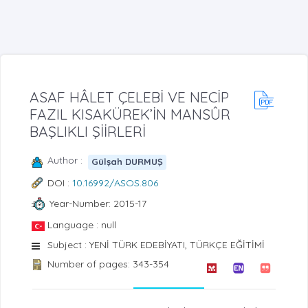
ASAF HÂLET ÇELEBİ VE NECİP
FAZIL KISAKÜREK’İN MANSÛR
BAŞLIKLI ŞİİRLERİ
Author :
Gülşah DURMUŞ
DOI :
10.16992/ASOS.806
Year-Number: 2015-17
Language : null
Subject : YENİ TÜRK EDEBİYATI, TÜRKÇE EĞİTİMİ
Number of pages: 343-354