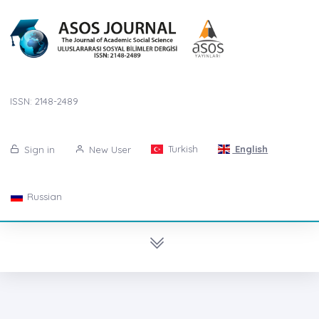
ISSN: 2148-2489
Turkish
English
Sign in
New User
Russian