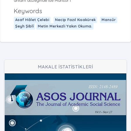
anlam düzeyinde ise Mansûr i
Keywords
Asaf Hâlet Çelebi
Necip Fazıl Kısakürek
Mansûr
Şeyh Şiblî
Metin Merkezli Yakın Okuma.
MAKALE İSTATİSTİKLERİ