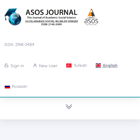
ISSN: 2148-2489
Turkish
English
Sign in
New User
Russian