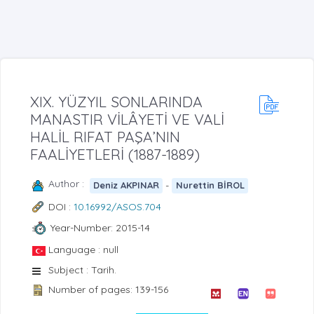
XIX. YÜZYIL SONLARINDA
MANASTIR VİLÂYETİ VE VALİ
HALİL RIFAT PAŞA’NIN
FAALİYETLERİ (1887-1889)
Author :
-
Deniz AKPINAR
Nurettin BİROL
DOI :
10.16992/ASOS.704
Year-Number: 2015-14
Language : null
Subject : Tarih.
Number of pages: 139-156