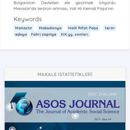
Bulgaristan Devletleri ele geçirmek istiyordu.
Manastır’da terörün artması, Vali Ali Kemalî Paşa’nın
Keywords
Manastır
Makedonya
Halil Rıfat Paşa
terör
eşkıya
Fahri zaptiye
XIX.yy. sonları.
MAKALE İSTATİSTİKLERİ