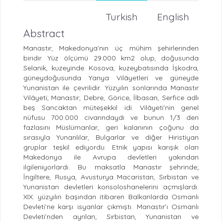
Turkish
English
Abstract
Manastır, Makedonya’nın üç mühim şehirlerinden
biridir. Yüz ölçümü 29.000 km2 olup, doğusunda
Selanik, kuzeyinde Kosova, kuzeybatısında İşkodra,
güneydoğusunda Yanya Vilâyetleri ve güneyde
Yunanistan ile çevrilidir. Yüzyılın sonlarında Manastır
Vilâyeti; Manastır, Debre, Görice, İlbasan, Serfice adlı
beş Sancaktan müteşekkil idi. Vilâyeti’nin genel
nüfusu 700.000 civarındaydı ve bunun 1/3 den
fazlasını Müslümanlar, geri kalanının çoğunu da
sırasıyla Yunanlılar, Bulgarlar ve diğer Hıristiyan
gruplar teşkil ediyordu. Etnik yapısı karışık olan
Makedonya ile Avrupa devletleri yakından
ilgileniyorlardı. Bu maksatla Manastır şehrinde;
İngiltere, Rusya, Avusturya Macaristan, Sırbistan ve
Yunanistan devletleri konsoloshanelerini açmışlardı.
XIX. yüzyılın başından itibaren Balkanlarda Osmanlı
Devleti’ne karşı isyanlar çıkmıştı. Manastır’ı Osmanlı
Devleti’nden ayrılan; Sırbistan, Yunanistan ve