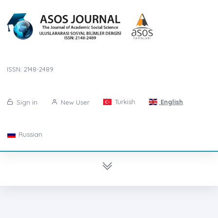
ISSN: 2148-2489
Turkish
English
Sign in
New User
Russian