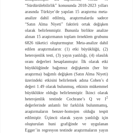
“Sürdürülebilirlik” konusunda 2018-2023 yılları
arasında Türkiye’de yapılan 15 araştırma meta-
analize dahil edilmiş, araştırmalarda sadece
“Satın Alma Niyeti” faktörü ortak değişken
olarak belirlenmiştir. Bununla birlikte analize
alınan 15 araştırmanın toplam örneklem grubunu
6826 tüketici oluşturmuştur. Meta-analize
dahil
edilen araştırmaların: (1) etki büyüklüğü, (2)
heterojenlik testi, (3) yayın yanlılığı, (4) olasılık
oranı değerleri hesaplanmıştır. İlk olarak etki
büyüklüğünde bağımsız değişkenin (her bir
araştırma) bağımlı değişken (Satın Alma Niyeti)
üzerindeki etkisini belirlemek adına Cohen’s d
değeri 1.49 olarak bulunmuş, etkinin mükemmel
büyüklükte olduğu belirlenmiştir. İkinci olarak
2
heterojenlik testinde Cochrane’s Q ve I
değerlerinde anlamlı bir farklılık bulunmamış,
araştırmaların benzer-homojen olduğu tespit
edilmiştir. Üçüncü olarak yayın yanlılığı için
oluşturulan huni grafiğinde ve uygulanan
Egger’in regresyon testinde araştırmaların yayın