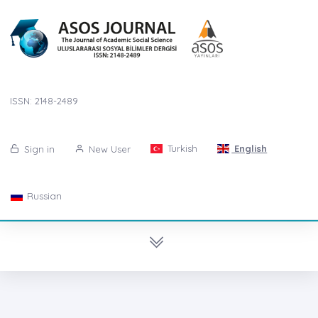
ISSN: 2148-2489
Turkish
English
Sign in
New User
Russian