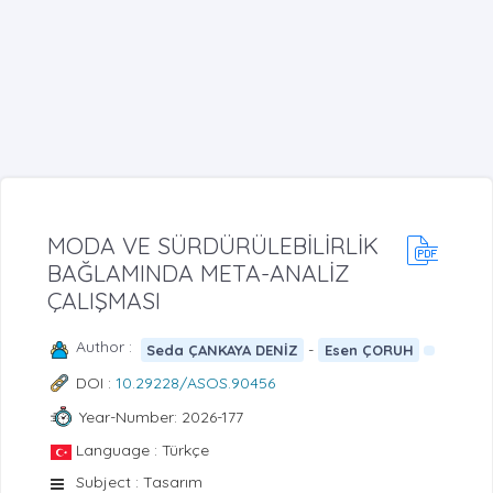
MODA VE SÜRDÜRÜLEBİLİRLİK
BAĞLAMINDA META-ANALİZ
ÇALIŞMASI
Author :
-
Seda ÇANKAYA DENİZ
Esen ÇORUH
DOI :
10.29228/ASOS.90456
Year-Number: 2026-177
Language : Türkçe
Subject : Tasarım