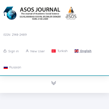
ISSN: 2148-2489
Turkish
English
Sign in
New User
Russian