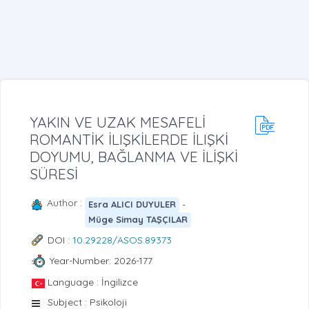
YAKIN VE UZAK MESAFELİ
ROMANTİK İLIŞKİLERDE İLIŞKİ
DOYUMU, BAĞLANMA VE İLİŞKİ
SÜRESİ
Author :
-
Esra ALICI DUYULER
Müge Simay TAŞÇILAR
DOI :
10.29228/ASOS.89373
Year-Number: 2026-177
Language : İngilizce
Subject : Psikoloji