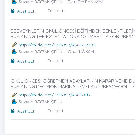
Sevcan BAYRAK ÇELİK -- Esra BAYRAK AYAŞ
Full text
Abstract
EBEVEYNLERİN OKUL ÖNCESİ EĞİTİMDEN BEKLENTİLERİNİN 
EXAMINING THE EXPECTATIONS OF PARENTS FOR PRES
http://dx.doi.org/10.16992/ASOS.12395
Sevcan BAYRAK ÇELİK -- Onur KÖKSAL
Full text
Abstract
OKUL ÖNCESİ ÖĞRETMEN ADAYLARININ KARAR VEME DÜZE
EXAMINING DECISION MAKING LEVELS of PRESCHOOL T
http://dx.doi.org/10.16992/ASOS.812
Sevcan BAYRAK ÇELİK
Full text
Abstract