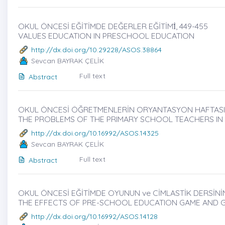
OKUL ÖNCESİ EĞİTİMDE DEĞERLER EĞİTİMİ̇, 449-455
VALUES EDUCATION IN PRESCHOOL EDUCATION
http://dx.doi.org/10.29228/ASOS.38864
Sevcan BAYRAK ÇELİK
Full text
Abstract
OKUL ÖNCESİ ÖĞRETMENLERİN ORYANTASYON HAFTASINDA
THE PROBLEMS OF THE PRIMARY SCHOOL TEACHERS IN
http://dx.doi.org/10.16992/ASOS.14325
Sevcan BAYRAK ÇELİK
Full text
Abstract
OKUL ÖNCESİ EĞİTİMDE OYUNUN ve CİMLASTİK DERSİNİN
THE EFFECTS OF PRE-SCHOOL EDUCATION GAME AND 
http://dx.doi.org/10.16992/ASOS.14128