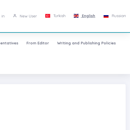
Turkish
English
Russian
 in
New User
entatives
From Editor
Writing and Publishing Policies