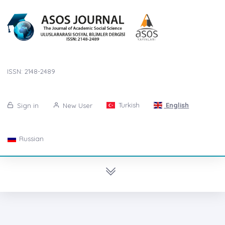
ISSN: 2148-2489
Turkish
English
Sign in
New User
Russian