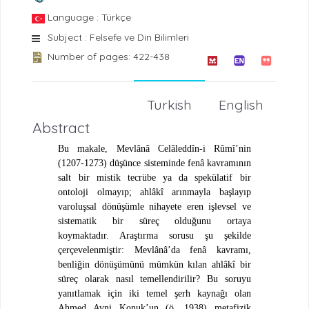
Language : Türkçe
Subject : Felsefe ve Din Bilimleri
Number of pages: 422-438
Turkish
English
Abstract
Bu makale, Mevlânâ Celâleddîn-i Rûmî’nin
(1207-1273) düşünce sisteminde fenâ kavramının
salt bir mistik tecrübe ya da spekülatif bir
ontoloji olmayıp; ahlâkî arınmayla başlayıp
varoluşsal dönüşümle nihayete eren işlevsel ve
sistematik bir süreç olduğunu ortaya
koymaktadır. Araştırma sorusu şu şekilde
çerçevelenmiştir: Mevlânâ’da fenâ kavramı,
benliğin dönüşümünü mümkün kılan ahlâkî bir
süreç olarak nasıl temellendirilir? Bu soruyu
yanıtlamak için iki temel şerh kaynağı olan
Ahmed Avni Konuk’un (ö. 1938) metafizik