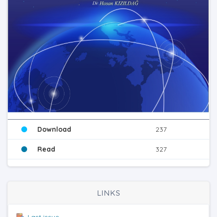
Download
237
Read
327
LINKS
Last issue