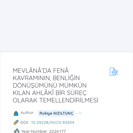
MEVLÂNÂ’DA FENÂ
KAVRAMININ, BENLİĞİN
DÖNÜŞÜMÜNÜ MÜMKÜN
KILAN AHLÂKÎ BİR SÜREÇ
OLARAK TEMELLENDİRİLMESİ
Author :
-
Rukiye KIZILTUNÇ
DOI :
10.29228/ASOS.90634
Year-Number: 2026-177