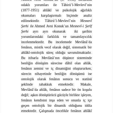
odaklı yorumları ile Tâhirü’l-Mevlevî’nin
(1877-1951) ahlâkî ve psikolojik ağırlıklı
okumaları karşılaştırmalı biçimde analiz
edilmektedir. Tâhirü’l-Mevlevî’nin
Mesnevî
Şerhi
ile Ahmed Avni Konuk’un
Mesnevî-i Şerîf
Şerhi
ayrı ayrı okunarak iki şarihin
yorumlarındaki farklılık ve tamamlayıcılık
incelenmektedir. Bu incelemede Mevlânâ’da
fenânın, mistik vecd olarak değil, sistematik bir
ahlâkî-ontolojik süreç olduğu savunulmaktadır.
Bu itibarla Mevlânâ’nın düşünce sisteminde
benliğin dönüşüm sürecine dâhil olan ahlâk,
fenânın zemini ve iç dinamiğini oluştururken;
sürecin nihayetinde benliğin dönüşümü ise
ontolojik olarak fenânın sonucu ve statüsü
şeklinde tahakkuk etmektedir. Makale,
Mevlânâ’da ahlâk, fenânın sadece bir ön koşulu
değil; aşkın dönüştürücü gücüyle birlikte işleyen,
fenânın kendisini inşa eden ve onunla iç içe
geçen ontolojik bir dinamik olduğunu iddia
etmektedir. Çalışmada öncelikle fenânın ahlâkî