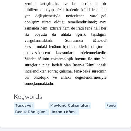
zemini tartışılmakta ve bu tecrübenin bir
nihilizm olmayıp cüz’i iradenin küll-i irade ile
yer değiştirmesiyle neticelenen varoluşsal
dönüşüm süreci olduğu temellendirilmek; aynı
zamanda hem ıztırarî hem de irâdî fenâ hâli her
iki boyutta da ahlâkî içerik taşıdığını
vurgulanmaktadır. Sonrasında
Mesnevî
kıssalarındaki fenânın iç dinamiklerini oluşturan
mahv-sekr-cem kavramları irdelenmektedir.
Vahdet hâlinin epistemolojik boyutu ile tüm bu
süreçlerin nihaî hedefi olan İnsan-ı Kâmil ideali
incelendikten sonra; çalışma, fenâ-bekâ sürecinin
bir ontolojik ve ahlâkî değerlendirmesiyle
sonuçlanmaktadır.
Keywords
Tasavvuf
Mevlânâ Çalışmaları
Fenâ
Benlik Dönüşümü
İnsan-ı Kâmil.