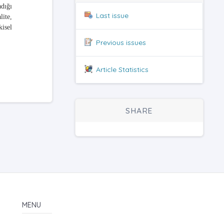
dığı
Last issue
lite,
kisel
Previous issues
Article Statistics
SHARE
MENU