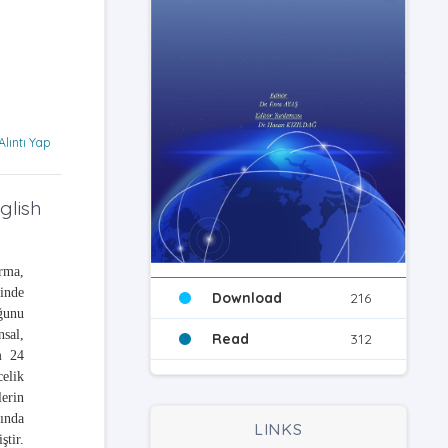
Alıntı Yap
glish
ırma,
inde
Download
216
uğunu
nsal,
Read
312
m 24
celik
lerin
nında
LINKS
ştir.