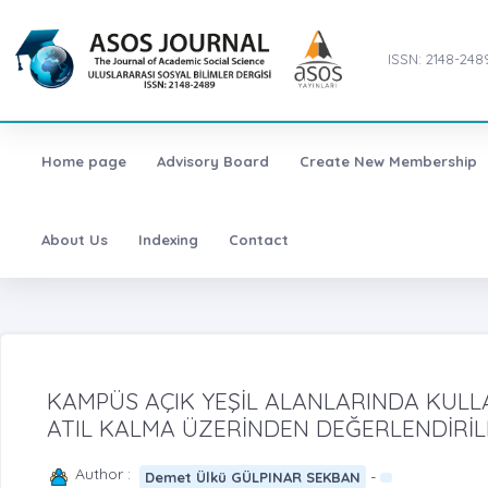
ISSN: 2148-248
Home page
Advisory Board
Create New Membership
About Us
Indexing
Contact
KAMPÜS AÇIK YEŞİL ALANLARINDA KULLA
ATIL KALMA ÜZERİNDEN DEĞERLENDİRİL
Author :
-
Demet Ülkü GÜLPINAR SEKBAN