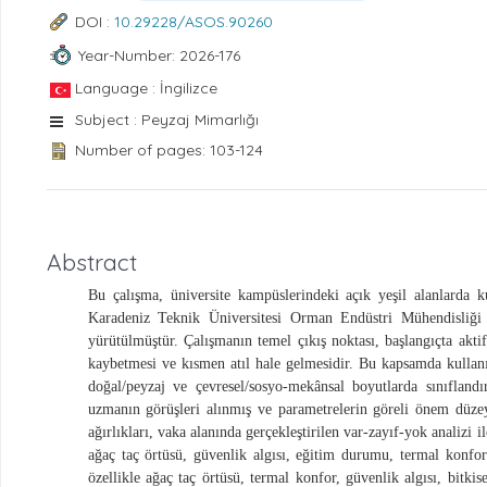
DOI :
10.29228/ASOS.90260
Year-Number: 2026-176
Language : İngilizce
Subject : Peyzaj Mimarlığı
Number of pages: 103-124
Abstract
Bu çalışma, üniversite kampüslerindeki açık yeşil alanlarda ku
Karadeniz Teknik Üniversitesi Orman Endüstri Mühendisliği
yürütülmüştür. Çalışmanın temel çıkış noktası, başlangıçta akt
kaybetmesi ve kısmen atıl hale gelmesidir. Bu kapsamda kullanım
doğal/peyzaj ve çevresel/sosyo-mekânsal boyutlarda sınıflandı
uzmanın görüşleri alınmış ve parametrelerin göreli önem düzeyl
ağırlıkları, vaka alanında gerçekleştirilen var-zayıf-yok analizi 
ağaç taç örtüsü, güvenlik algısı, eğitim durumu, termal konfor
özellikle ağaç taç örtüsü, termal konfor, güvenlik algısı, bitkisel