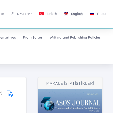
Turkish
English
Russian
 in
New User
entatives
From Editor
Writing and Publishing Policies
MAKALE İSTATİSTİKLERİ
N