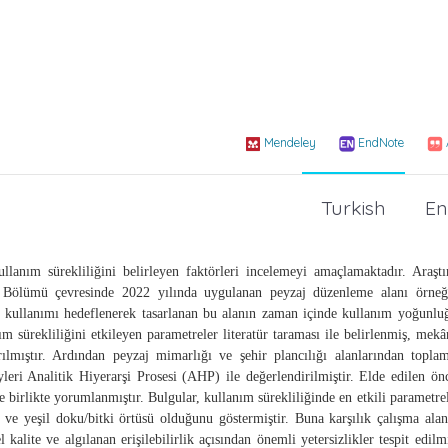
Mendeley
EndNote
Turkish
En
llanım sürekliliğini belirleyen faktörleri incelemeyi amaçlamaktadır. Araşt
 Bölümü çevresinde 2022 yılında uygulanan peyzaj düzenleme alanı örneğ
if kullanımı hedeflenerek tasarlanan bu alanın zaman içinde kullanım yoğunl
 sürekliliğini etkileyen parametreler literatür taraması ile belirlenmiş, mekâ
rılmıştır. Ardından peyzaj mimarlığı ve şehir plancılığı alanlarından topla
eri Analitik Hiyerarşi Prosesi (AHP) ile değerlendirilmiştir. Elde edilen ön
ile birlikte yorumlanmıştır. Bulgular, kullanım sürekliliğinde en etkili parametre
 ve yeşil doku/bitki örtüsü olduğunu göstermiştir. Buna karşılık çalışma ala
 kalite ve algılanan erişilebilirlik açısından önemli yetersizlikler tespit edilmi