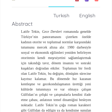
Turkish
English
Abstract
Latife Tekin,
Gece Dersleri
romanında genelde
Türkiye’nin panoramasını çizerken özelde
kadının otorite ve toplumsal normlar karşısındaki
tutumunu mercek altına alır. 1980 darbesiyle
sosyal ve ekonomik eğilimleri yeniden belirleyen
otoritenin kendi meşruiyetini sağlamlaştırmak
için takındığı tavır, dönem insanını ve sonraki
kuşakları doğrudan etkiler. Toplumun bir ferdi
olan Latife Tekin, bu değişim, dönüşüm sürecine
kayıtsız kalamaz. Bu dönemde hız kazanan
kentleşme ve gecekondulaşmanın ürettiği yeni
kültürde tutunmaya ve var olmaya çalışan
Gülfidan’ın çelişki ve çatışmalarla kendini ifade
etme çabası, anlatının temel dinamiğini besleyen
noktadır. Latife Tekin’in çoğu roman karakteri
gibi Gülfidan da edilgin ya da kendisine sunulan