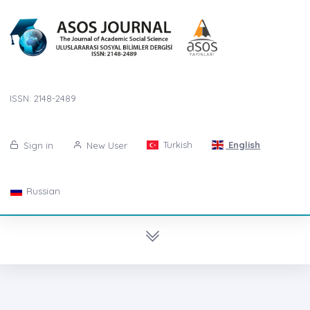
ISSN: 2148-2489
Turkish
English
Sign in
New User
Russian