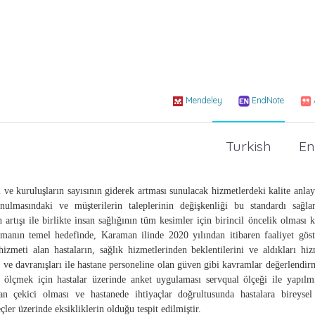
Mendeley
EndNote
Turkish
En
 ve kuruluşların sayısının giderek artması sunulacak hizmetlerdeki kalite anlay
nulmasındaki ve müşterilerin taleplerinin değişkenliği bu standardı sağla
 artışı ile birlikte insan sağlığının tüm kesimler için birincil öncelik olması k
ırmanın temel hedefinde, Karaman ilinde 2020 yılından itibaren faaliyet göst
meti alan hastaların, sağlık hizmetlerinden beklentilerini ve aldıkları hiz
um ve davranışları ile hastane personeline olan güven gibi kavramlar değerlendi
 ölçmek için hastalar üzerinde anket uygulaması servqual ölçeği ile yapılmış
an çekici olması ve hastanede ihtiyaçlar doğrultusunda hastalara bireysel 
ler üzerinde eksikliklerin olduğu tespit edilmiştir.