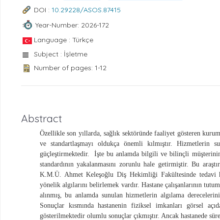
DOI :
10.29228/ASOS.87415
Year-Number: 2026-172
Language : Türkçe
Subject : İşletme
Number of pages: 1-12
Abstract
Özellikle son yıllarda, sağlık sektöründe faaliyet gösteren kurum
ve standartlaşmayı oldukça önemli kılmıştır. Hizmetlerin su
güçleştirmektedir.
İşte bu anlamda bilgili ve bilinçli müşterinin
standardının yakalanmasını zorunlu hale getirmiştir. Bu araşt
K.M.Ü. Ahmet Keleşoğlu Diş Hekimliği Fakültesinde tedavi hiz
yönelik algılarını belirlemek vardır. Hastane çalışanlarının tut
alınmış, bu anlamda sunulan hizmetlerin algılama derecelerini
Sonuçlar kısmında hastanenin fiziksel imkanları görsel açıd
gösterilmektedir olumlu sonuçlar çıkmıştır. Ancak hastanede süreç