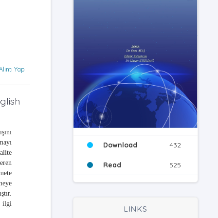
Alıntı Yap
glish
ışını
mayı
Download
432
alite
eren
Read
525
mete
rmeye
tır.
ilgi
LINKS