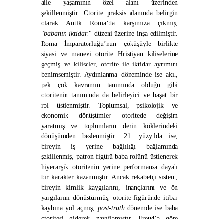
aile yaşamının özel alanı üzerinden
şekillenmiştir. Otorite praksis alanında belirgin
olarak Antik Roma’da karşımıza çıkmış,
"
babanın iktidarı
" düzeni üzerine inşa edilmiştir.
Roma İmparatorluğu’nun çöküşüyle birlikte
siyasi ve manevi otorite Hristiyan kiliselerine
geçmiş ve kiliseler, otorite ile iktidar ayrımını
benimsemiştir. Aydınlanma döneminde ise akıl,
pek çok kavramın tanımında olduğu gibi
otoritenin tanımında da belirleyici ve başat bir
rol üstlenmiştir. Toplumsal, psikolojik ve
ekonomik dönüşümler otoritede değişim
yaratmış ve toplumların derin köklerindeki
dönüşümden beslenmiştir. 21. yüzyılda ise,
bireyin iş yerine bağlılığı bağlamında
şekillenmiş, patron figürü baba rolünü üstlenerek
hiyerarşik otoritenin yerine performansa dayalı
bir karakter kazanmıştır. Ancak rekabetçi sistem,
bireyin kimlik kaygılarını, inançlarını ve ön
yargılarını dönüştürmüş, otorite figüründe itibar
kaybına yol açmış,
post-truth
dönemde ise baba
otoritesi giderek zayıflamıştır. Freud’a göre