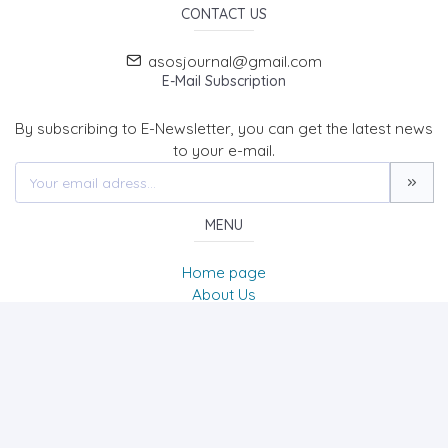
CONTACT US
asosjournal@gmail.com
E-Mail Subscription
By subscribing to E-Newsletter, you can get the latest news
to your e-mail.
MENU
Home page
About Us
News
Contact
The Journal of Academic Social Science/Uluslararası
Sosyal Bilimler Dergisi