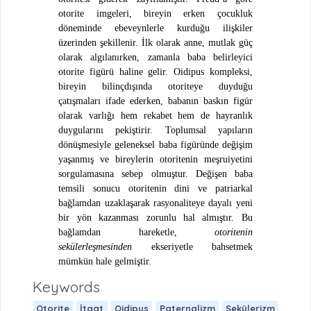
otorite imgeleri, bireyin erken çocukluk
döneminde ebeveynlerle kurduğu ilişkiler
üzerinden şekillenir. İlk olarak anne, mutlak güç
olarak algılanırken, zamanla baba belirleyici
otorite figürü haline gelir. Oidipus kompleksi,
bireyin bilinçdışında otoriteye duyduğu
çatışmaları ifade ederken, babanın baskın figür
olarak varlığı hem rekabet hem de hayranlık
duygularını pekiştirir. Toplumsal yapıların
dönüşmesiyle geleneksel baba figüründe değişim
yaşanmış ve bireylerin otoritenin meşruiyetini
sorgulamasına sebep olmuştur. Değişen baba
temsili sonucu otoritenin dini ve patriarkal
bağlamdan uzaklaşarak rasyonaliteye dayalı yeni
bir yön kazanması zorunlu hal almıştır. Bu
bağlamdan hareketle,
otoritenin
sekülerleşmesinden
ekseriyetle bahsetmek
mümkün hale gelmiştir.
Keywords
Otorite
İtaat
Oidipus
Paternalizm
Sekülerizm