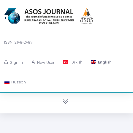
ISSN: 2148-2489
Turkish
English
Sign in
New User
Russian