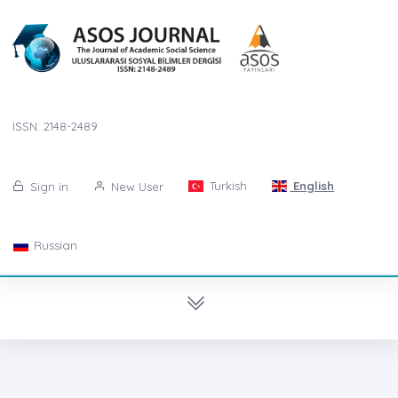
ISSN: 2148-2489
Turkish
English
Sign in
New User
Russian