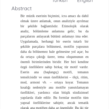
Turkish
English
Abstract
Bir müzik eserinin biçimini, icra amacı da dahil
olmak üzere anlamak, onun analiziyle ayrılmaz
bir şekilde bağlantılıdır. Etimolojik olarak
analiz, bölümleme anlamına gelir; bu da
parçalarını anlayarak bütünü anlamayı ima eder.
Uygulamada, herhangi bir eserin tutarlı bir
şekilde parçalara bölünmesi, motifin yapısının
daha da bölünemez hale gelmesine yol açar; bu
da ortaya çıktığı üzere, tema oluşumunun en
önemli birimlerinden biridir. Her biri kendine
özgü özelliklere sahip birkaç tür motif vardır.
Eserin ana (başlangıç) motifi, temanın
temsilcisidir ve onun özelliklerini – ölçü, ritim,
mod, armoni vb. – ortaya koyar. Temanın
kısalığı nedeniyle ana motifte yansıtılamayan
özellikleri, yardımcı olan bitişik sözdizimsel
yapılarda ifade edilir. Bu formlar motifin tüm
yapısal özelliklerine sahiptir, ancak tematik
olarak ana motiften daha az önemlidir. Bu iki tür