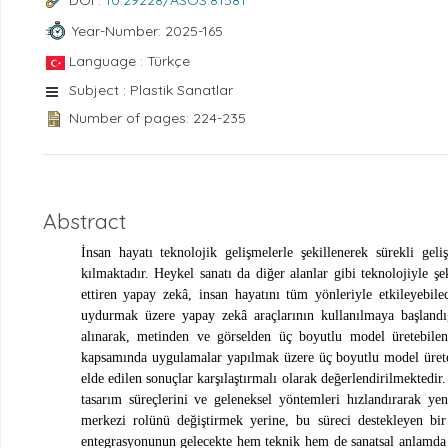
DOI :
10.29228/ASOS.81581
Year-Number: 2025-165
Language : Türkçe
Subject : Plastik Sanatlar
Number of pages: 224-235
Abstract
İnsan hayatı teknolojik gelişmelerle şekillenerek sürekli gel
kılmaktadır. Heykel sanatı da diğer alanlar gibi teknolojiyle ş
ettiren yapay zekâ, insan hayatını tüm yönleriyle etkileyebi
uydurmak üzere yapay zekâ araçlarının kullanılmaya başlandığ
alınarak, metinden ve görselden üç boyutlu model üretebilen 
kapsamında uygulamalar yapılmak üzere üç boyutlu model ürete
elde edilen sonuçlar karşılaştırmalı olarak değerlendirilmektedir
tasarım süreçlerini ve geleneksel yöntemleri hızlandırarak yen
merkezi rolünü değiştirmek yerine, bu süreci destekleyen bi
entegrasyonunun gelecekte hem teknik hem de sanatsal anlamda ö