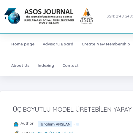
ISSN: 2148-248
Home page
Advisory Board
Create New Membership
About Us
Indexing
Contact
ÜÇ BOYUTLU MODEL ÜRETEBİLEN YAPAY 
Author :
-
İbrahim ARSLAN