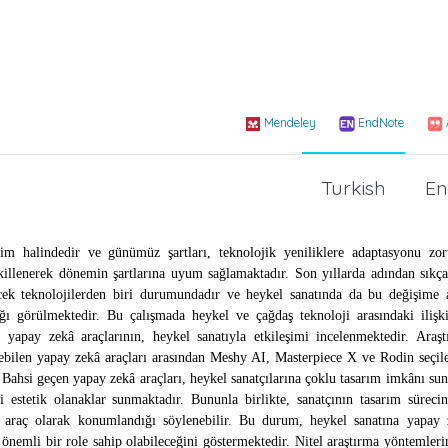
Mendeley
EndNote
Turkish
En
işim halindedir ve günümüz şartları, teknolojik yeniliklere adaptasyonu zor
ekillenerek dönemin şartlarına uyum sağlamaktadır. Son yıllarda adından sıkç
lecek teknolojilerden biri durumundadır ve heykel sanatında da bu değişime 
ı görülmektedir. Bu çalışmada heykel ve çağdaş teknoloji arasındaki ilişki
yapay zekâ araçlarının, heykel sanatıyla etkileşimi incelenmektedir. Araşt
bilen yapay zekâ araçları arasından Meshy AI, Masterpiece X ve Rodin seçile
. Bahsi geçen yapay zekâ araçları, heykel sanatçılarına çoklu tasarım imkânı su
i estetik olanaklar sunmaktadır. Bununla birlikte, sanatçının tasarım süreci
r araç olarak konumlandığı söylenebilir. Bu durum, heykel sanatına yapay 
nemli bir role sahip olabileceğini göstermektedir. Nitel araştırma yöntemler