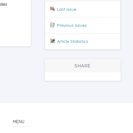
leri
Last issue
Previous issues
Article Statistics
SHARE
MENU