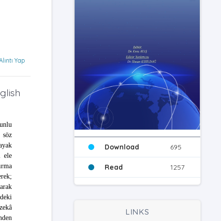
Alıntı Yap
glish
unlu
a söz
ayak
Download
695
 ele
ırma
Read
1257
rek;
narak
ndeki
zekâ
LINKS
inden