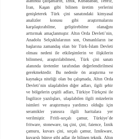
alanında çalışanların, İznik, Kubadabad, Tebriz,
İran, Kaşan gibi bilinen üretim yerlerini
genişleterek Türk çini sanatındaki kimyasal
analizler konusu gibi araştırmalarını
karşılaştırabilme, geliştirebilme olanağını
arttırmak amaçlanmıştır. Altın Orda Devleti’nin,
Anadolu Selçuklularının son, Osmanlıların ise
başlarına zamandaş olan bir Türk-İslam Devleti
olması nedeni ile etkileşimlerin ve ilişkilerin
bilinmesi, araştırılabilmesi, Türk çini sanatı
alanında üretenler tarafından değerlendirilmesi
gerekmektedir. Bu nedenle ön araştırma ve
kaynakça niteliği olan bu çalışmada, Altın Orda
Devleti’nin ulaşılabilen diğer adları, ilgili şehir
ve bölgelerin çeşitli adları, Türkiye Türkçesi ile
İngilizce yazılışları, ulaşılabilen ilgili müzelerin
isimleri ve araştırmaya yardımcı olduğu için
seramikler yanısıra ilgili haritalara yer
verilmiştir. Fritli-sırçalı çamur, Türkiye’de
fritware, stoneware, taş çini, çini, faience, İznik
çamuru, kuvars çini, sırçalı çamur, Iznikware,
kuvarslı bünye gibi adlar ile bilinen teknik, Altın