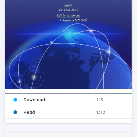
Download
743
Read
1310