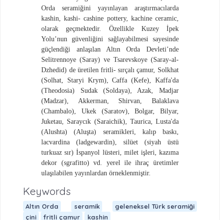
Orda seramiğini yayınlayan araştırmacılarda
kashin, kashi- cashine pottery, kachine ceramic,
olarak geçmektedir. Özellikle Kuzey İpek
Yolu’nun güvenliğini sağlayabilmesi sayesinde
güçlendiği anlaşılan Altın Orda Devleti’nde
Selitrennoye (Saray) ve Tsarevskoye (Saray-al-
Dzhedid) de üretilen fritli- sırçalı çamur, Solkhat
(Solhat, Staryi Krym), Caffa (Kefe), Kaffa'da
(Theodosia) Sudak (Soldaya), Azak, Madjar
(Madzar), Akkerman, Shirvan, Balaklava
(Chambalo), Ukek (Saratov), Bolgar, Bilyar,
Juketau, Saraycık (Saraichik), Taurica, Lusta'da
(Alushta) (Aluşta) seramikleri, kalıp baskı,
lacvardina (ladgewardin), silüet (siyah üstü
turkuaz sır) İspanyol lüsteri, milet işleri, kazıma
dekor (sgrafitto) vd. yerel ile ihraç üretimler
ulaşılabilen yayınlardan örneklenmiştir.
Keywords
Altın Orda
seramik
geleneksel Türk seramiği
çini
fritli çamur
kashin