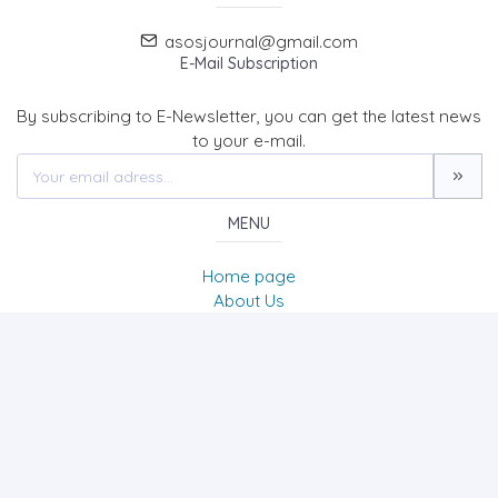
asosjournal@gmail.com
E-Mail Subscription
By subscribing to E-Newsletter, you can get the latest news
to your e-mail.
MENU
Home page
About Us
News
Contact
The Journal of Academic Social Science/Uluslararası
Sosyal Bilimler Dergisi