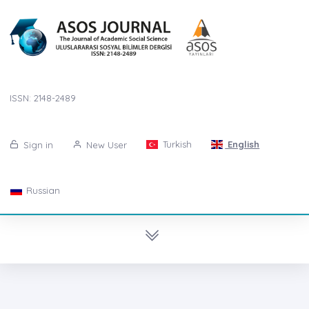
ISSN: 2148-2489
Turkish
English
Sign in
New User
Russian