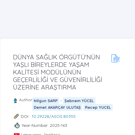
DÜNYA SAĞLIK ÖRGÜTÜ'NÜN
YAŞLI BİREYLERDE YAŞAM
KALİTESİ MODÜLÜNÜN
GEÇERLİLİĞİ VE GÜVENİRLİLİĞİ
ÜZERİNE ARAŞTIRMA
Author
-
Nilgun SARP
Şebnem YÜCEL
:
Demet AKARÇAY ULUTAŞ
Recep YUCEL
DOI :
10.29228/ASOS.80355
Year-Number: 2025-163
Language : İngilizce