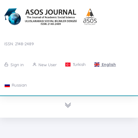
ISSN: 2148-2489
Turkish
English
Sign in
New User
Russian