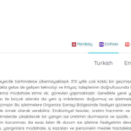
Mendeley
EndNote
Turkish
En
faiyecilik tarihindeise ülkemizyaklaşık 315 yıllık çok köklü bir geçmişe
kla gelse de gelişen teknoloji ve ihtiyaç taleplerinin doğrultusunda
rına müdahale etme vb. görevleri yapmaktadır. Genellikle yerel y
sı ile birçok alanda da yeni iş imkânlarını doğurmuş ve işletmele
açmıştır. Bu işletmelere Organize Sanayi Bölgesinde faaliyet göstere
 örnek olarak verebiliriz. Endüstriyel tesisler, üretim hacminin v
tmelerde çıkabilecek bir yangın ise üretimin durmasına ve işsizlik
in korunması da esas kılan ilk durum ise işletme faaliyetinin devam
i, yangınlara müdahale, iş kazaları ve personelin meslek hastalıkla