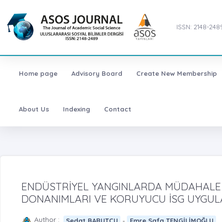
ISSN: 2148-248
Home page
Advisory Board
Create New Membership
About Us
Indexing
Contact
ENDÜSTRİYEL YANGINLARDA MÜDAHALE 
DONANIMLARI VE KORUYUCU İSG UYGUL
Author :
-
Sedat BARUTCU
Emre Safa TENGİLİMOĞLU