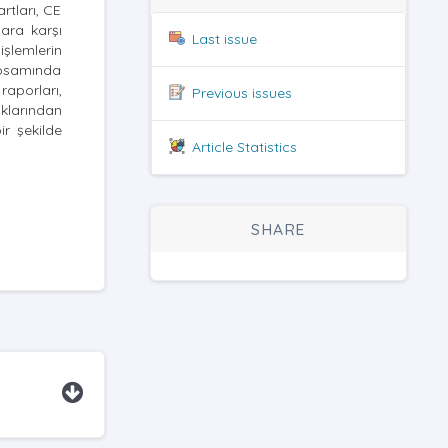
rtları, CE
lara karşı
Last issue
işlemlerin
apsamında
raporları,
Previous issues
ıklarından
ir şekilde
Article Statistics
SHARE