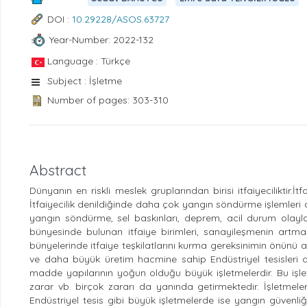
DOI :
10.29228/ASOS.63727
Year-Number: 2022-132
Language : Türkçe
Subject : İşletme
Number of pages: 303-310
Abstract
Dünyanın en riskli meslek gruplarından birisi itfaiyeciliktir.İt
İtfaiyecilik denildiğinde daha çok yangın söndürme işlemleri a
yangın söndürme, sel baskınları, deprem, acil durum olayla
bünyesinde bulunan itfaiye birimleri, sanayileşmenin artma
bünyelerinde itfaiye teşkilatlarını kurma gereksinimin önünü 
ve daha büyük üretim hacmine sahip Endüstriyel tesisleri de
madde yapılarının yoğun olduğu büyük işletmelerdir. Bu işle
zarar vb. birçok zararı da yanında getirmektedir. İşletmeler
Endüstriyel tesis gibi büyük işletmelerde ise yangın güvenliğ