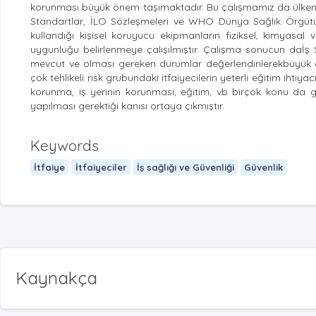
korunması büyük önem taşımaktadır. Bu çalışmamız da ülkemizd
Standartlar, İLO Sözleşmeleri ve WHO Dünya Sağlık Örgütü ku
kullandığı kişisel koruyucu ekipmanların fiziksel, kimyasal 
uygunluğu belirlenmeye çalışılmıştır. Çalışma sonucun daİş
mevcut ve olması gereken durumlar değerlendirilerekbüyük en
çok tehlikeli risk grubundaki itfaiyecilerin yeterli eğitim ihtiy
korunma, iş yerinin korunması, eğitim, vb birçok konu da ge
yapılması gerektiği kanısı ortaya çıkmıştır.
Keywords
İtfaiye
İtfaiyeciler
İş sağlığı ve Güvenliği
Güvenlik
Kaynakça