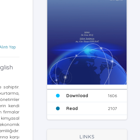
Alıntı Yap
glish
 sahiptir.
 kurtarma,
Download
1606
önetimler
rin kendi
Read
2107
n firmalar
e kimyasal
, ekonomik
lılığıdır.
LINKS
rına karşı