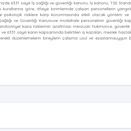
e 6331 sayılı İş sağlığı ve güvenliği kanunu, İş kanunu, TSE Standa
rallarına göre, itfaiye birimlerinde çalışan personellerin yangın
ve psikolojik risklere karşı korunmasında etkili olacak yöntem ve 
 Sağlığı ve Güvenliği Kanunuve müdahale personelinin güvenliği k
düstriyel kaza risklerinin azaltması mevzuatı hükmünce, güvenlik 
acı ve 6331 sayılı kanın kapsamında belirtilen iş kazaları, meslek hastal
rekli düzenlemelerin bireylerin çalışma usul ve esaslarınauygun b