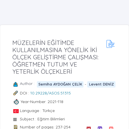
MÜZELERİN EĞİTİMDE
KULLANILMASINA YÖNELİK İKİ
ÖLÇEK GELİŞTİRME ÇALIŞMASI:
ÖĞRETMEN TUTUM VE
YETERLİK ÖLÇEKLERİ
Author :
-
Semiha AYDOĞAN ÇELİK
Levent DENİZ
DOI :
10.29228/ASOS.51315
Year-Number: 2021-118
Language : Türkçe
Subject : Eğitim Bilimleri
Number of pages: 237-254