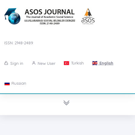
ISSN: 2148-2489
Turkish
English
Sign in
New User
Russian