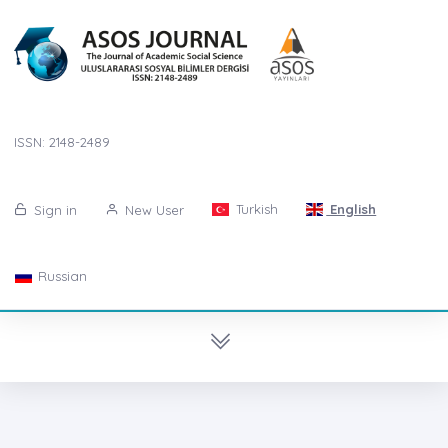
ISSN: 2148-2489
Turkish
English
Sign in
New User
Russian