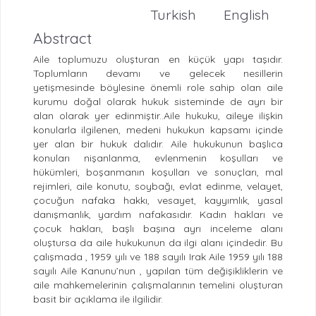
Turkish
English
Abstract
Aile toplumuzu oluşturan en küçük yapı taşıdır.
Toplumların devamı ve gelecek nesillerin
yetişmesinde böylesine önemli role sahip olan aile
kurumu doğal olarak hukuk sisteminde de ayrı bir
alan olarak yer edinmiştir..Aile hukuku, aileye ilişkin
konularla ilgilenen, medeni hukukun kapsamı içinde
yer alan bir hukuk dalıdır. Aile hukukunun başlıca
konuları nişanlanma, evlenmenin koşulları ve
hükümleri, boşanmanın koşulları ve sonuçları, mal
rejimleri, aile konutu, soybağı, evlat edinme, velayet,
çocuğun nafaka hakkı, vesayet, kayyımlık, yasal
danışmanlık, yardım nafakasıdır. Kadın hakları ve
çocuk hakları, başlı başına ayrı inceleme alanı
oluştursa da aile hukukunun da ilgi alanı içindedir. Bu
çalışmada , 1959 yılı ve 188 sayılı Irak Aile 1959 yılı 188
sayılı Aile Kanunu’nun , yapılan tüm değişikliklerin ve
aile mahkemelerinin çalışmalarının temelini oluşturan
basit bir açıklama ile ilgilidir.