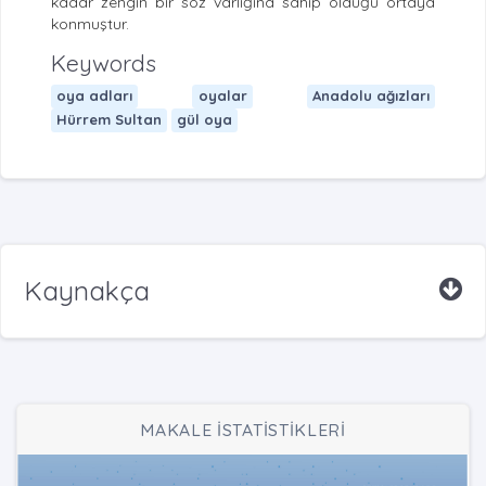
kadar zengin bir söz varlığına sahip olduğu ortaya
konmuştur.
Keywords
oya adları
oyalar
Anadolu ağızları
Hürrem Sultan
gül oya
Kaynakça
MAKALE İSTATİSTİKLERİ