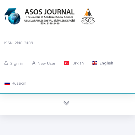
ISSN: 2148-2489
Turkish
English
Sign in
New User
Russian