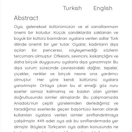
Turkish
English
Abstract
Oya, geleneksel kültürümüzün ve el sanatlarımızın
önemi bir koludur. Küçük sandıklarda saklanan ve
büyük bir kültürü barındıran oyalara verilen adlar Türk
dilinde önemli bir yer tutar. Oyalar, kadınların dışa
açılan bir penceresi, söyleyemediği sözlerin
tercümanı olmuştur. Öfkesini, sevincini, kıskançlığını ve
daha birçok duygusunu oyalarla dışa yansıtmıştır. Bu
dışa vurum sürecinde çevresindeki dağlar, tepeler,
çiçekler, renkler ve birçok nesne ona yardımcı
olmuştur. Her yöre kendi kültürünü oyalara
yansıtmıştır. Ortaya çıkan bu el emeği göz nuru
eserler isimsiz kalmamış ve baskın olan yönleri
doğrultusunda isimler almışlardır. Bu çalışmamızda
Anadolu’nun çeşitli yörelerinden derlediğimiz ve
taradığımız eserlerde geçen başörtüsü kenarı olarak
kullanılan oyalara verilen isimler sınıflandırılmaya
çalışılmıştır. 449 adet oya adı bu sınıflandırmada yer
almıştır. Böylece Türkçenin oya adları konusunda ne