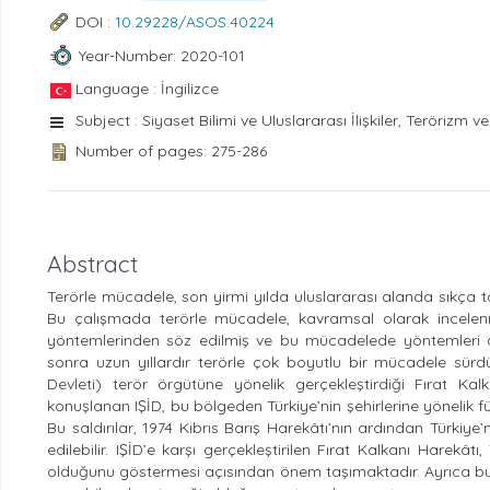
DOI :
10.29228/ASOS.40224
Year-Number: 2020-101
Language : İngilizce
Subject : Siyaset Bilimi ve Uluslararası İlişkiler, Terörizm v
Number of pages: 275-286
Abstract
Terörle mücadele, son yirmi yılda uluslararası alanda sıkça t
Bu çalışmada terörle mücadele, kavramsal olarak incelen
yöntemlerinden söz edilmiş ve bu mücadelede yöntemleri a
sonra uzun yıllardır terörle çok boyutlu bir mücadele sürdü
Devleti) terör örgütüne yönelik gerçekleştirdiği Fırat Kalka
konuşlanan IŞİD, bu bölgeden Türkiye’nin şehirlerine yönelik fü
Bu saldırılar, 1974 Kıbrıs Barış Harekâtı’nın ardından Türkiye
edilebilir. IŞİD’e karşı gerçekleştirilen Fırat Kalkanı Harek
olduğunu göstermesi açısından önem taşımaktadır. Ayrıca bu h