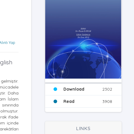
Alıntı Yap
glish
gelmiştir.
 mücadele
Download
2302
tir. Daha
 Şam İslam
Read
3908
 sınırında
 olmuştur.
arak ifade
tum içinde
LINKS
arekâtları