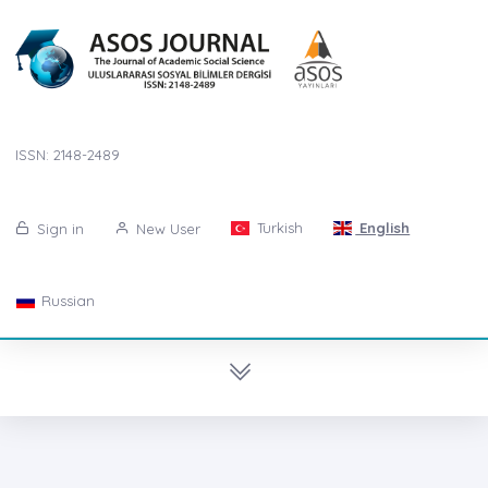
ISSN: 2148-2489
Turkish
English
Sign in
New User
Russian