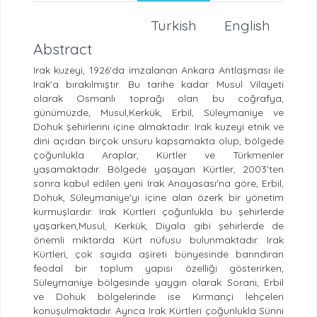
Turkish
English
Abstract
Irak kuzeyi, 1926'da imzalanan Ankara Antlaşması ile
Irak'a bırakılmıştır. Bu tarihe kadar Musul Vilayeti
olarak Osmanlı toprağı olan bu coğrafya,
günümüzde, Musul,Kerkük, Erbil, Süleymaniye ve
Dohuk şehirlerini içine almaktadır. Irak kuzeyi etnik ve
dini açıdan birçok unsuru kapsamakta olup, bölgede
çoğunlukla Araplar, Kürtler ve Türkmenler
yaşamaktadır. Bölgede yaşayan Kürtler, 2003'ten
sonra kabul edilen yeni Irak Anayasası'na göre, Erbil,
Dohuk, Süleymaniye'yi içine alan özerk bir yönetim
kurmuşlardır. Irak Kürtleri çoğunlukla bu şehirlerde
yaşarken,Musul, Kerkük, Diyala gibi şehirlerde de
önemli miktarda Kürt nüfusu bulunmaktadır. Irak
Kürtleri, çok sayıda aşireti bünyesinde barındıran
feodal bir toplum yapısı özelliği gösterirken,
Süleymaniye bölgesinde yaygın olarak Sorani, Erbil
ve Dohuk bölgelerinde ise Kırmançi lehçeleri
konuşulmaktadır. Ayrıca Irak Kürtleri çoğunlukla Sünni