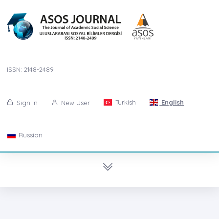
ISSN: 2148-2489
Turkish
English
Sign in
New User
Russian