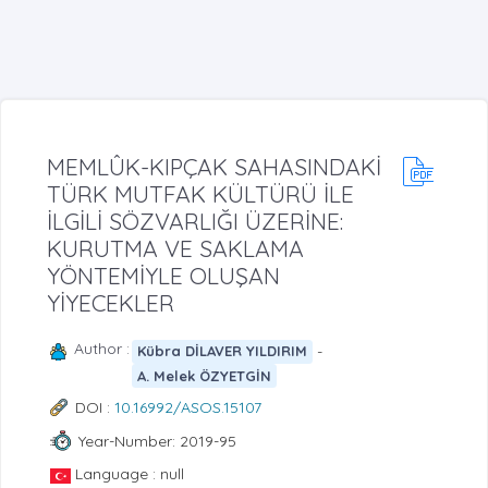
MEMLÛK-KIPÇAK SAHASINDAKİ
TÜRK MUTFAK KÜLTÜRÜ İLE
İLGİLİ SÖZVARLIĞI ÜZERİNE:
KURUTMA VE SAKLAMA
YÖNTEMİYLE OLUŞAN
YİYECEKLER
Author :
-
Kübra DİLAVER YILDIRIM
A. Melek ÖZYETGİN
DOI :
10.16992/ASOS.15107
Year-Number: 2019-95
Language : null