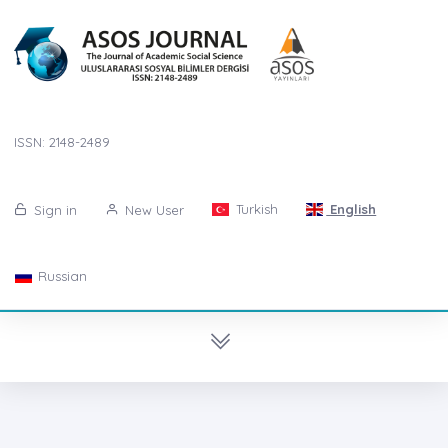
ISSN: 2148-2489
Turkish
English
Sign in
New User
Russian