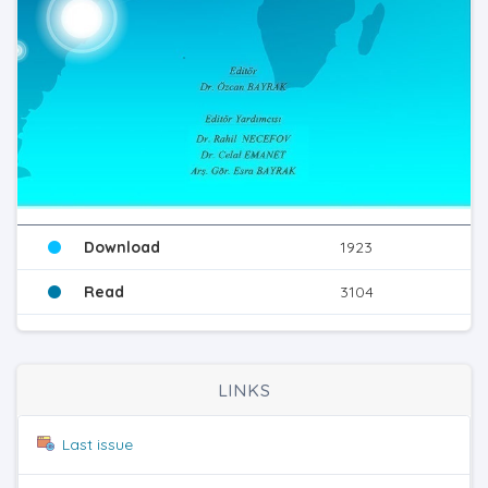
Download
1923
Read
3104
LINKS
Last issue