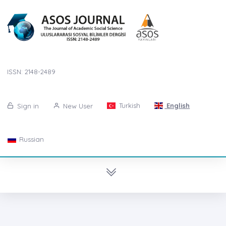
ISSN: 2148-2489
Turkish
English
Sign in
New User
Russian