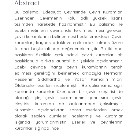
Abstract
Bu çalışma, Edebiyat Çevirisinde Çeviri Kuramları
Üzerinden Çevirmenin Rolü adlı yüksek lisans
tezimden hareketle hazırlanmıştır. Bu çalışma ile
edebi metinlerin çevirisinde tercih edilmesi gereken
çeviri kuramlarının belirlenmesi hedeflemektedir. Çeviri
kuramları, kaynak odaklı ve erek odaklı olmak üzere
iki ana başlık altında değerlendirilmiştir. Bu iki ana
başlıktan özellikle erek odaklı çeviri kuramları alt
başlıklarıyla birlikte ayrıntılı bir şekilde açıklanmıştır.
Edebi çeviride hangi çeviri kuramlarının tercih
edilmesi gerektiğini belirlemek amacıyla Hermann
Hesse’nin Siddhartha ve Yaşar Kemal’in Yılanı
Öldürseler eserleri incelenmiştir. Bu çalışmamız aynı
zamanda kuramlar üzerinden bir çeviri eleştirisi de
olacağı için, çeviri kuramlarının yanı sıra çeviri
eleştirisi kuramları da açıklanmaya çalışılmıştır.
Kuramlar açıklandıktan sonra eserlerden örnek
olarak seçilen cümleler incelenmiş ve kuramlar
ışığında yorumlanmıştır. Eserler ve çevirilerinin
kuramlar ışığında incel