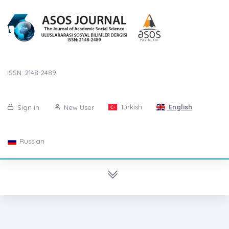
ISSN: 2148-2489
Turkish
English
Sign in
New User
Russian