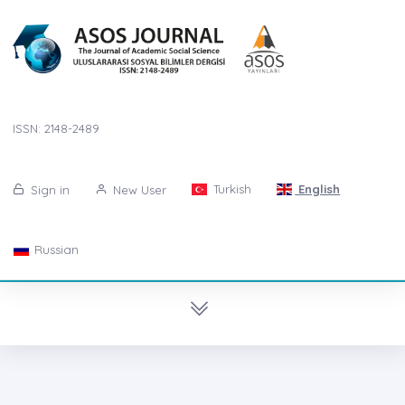
ISSN: 2148-2489
Turkish
English
Sign in
New User
Russian